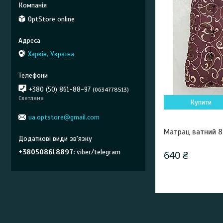
OptStore online
Харків, Україна
+380 (50) 861-88-97
0634778513
Светлана
Купити
ua.optstore@gmail.com
Матрац ватний 8
+380508618897
viber/telegram
640 ₴