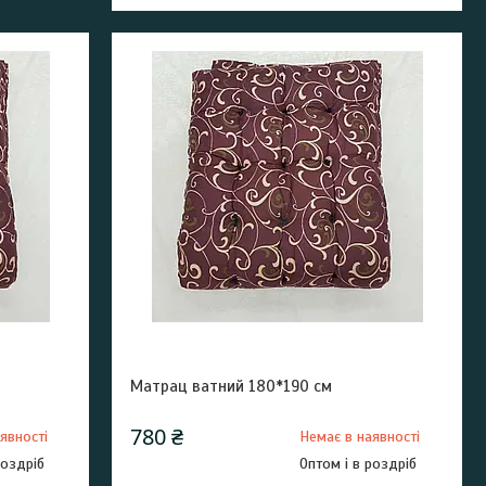
Матрац ватний 180*190 см
780 ₴
явності
Немає в наявності
роздріб
Оптом і в роздріб