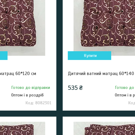
Купити
матрац 60*120 см
Дитячий ватний матрац 60*140
535 ₴
Готово до відправки
Готово до
Оптом і в роздріб
Оптом і в 
8082301