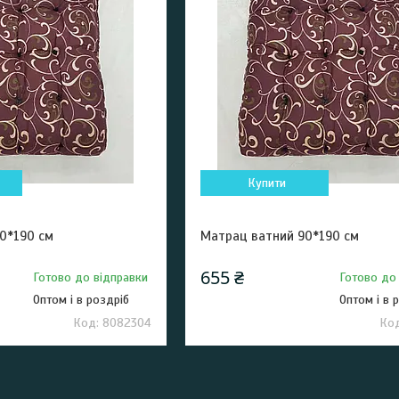
Купити
0*190 см
Матрац ватний 90*190 см
655 ₴
Готово до відправки
Готово до
Оптом і в роздріб
Оптом і в 
8082304