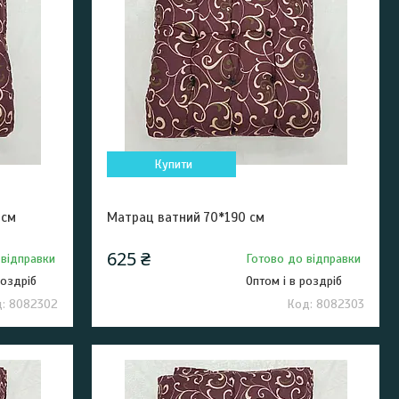
Купити
 см
Матрац ватний 70*190 см
625 ₴
 відправки
Готово до відправки
роздріб
Оптом і в роздріб
8082302
8082303