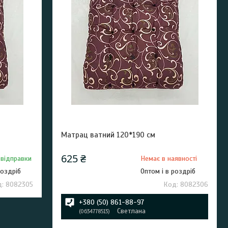
Матрац ватний 120*190 см
625 ₴
 відправки
Немає в наявності
роздріб
Оптом і в роздріб
8082305
8082306
+380 (50) 861-88-97
Светлана
0634778513