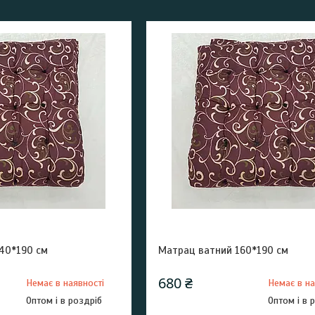
40*190 см
Матрац ватний 160*190 см
680 ₴
Немає в наявності
Немає в на
Оптом і в роздріб
Оптом і в 