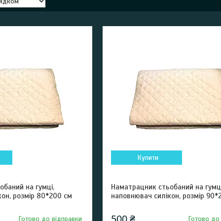
Купити
баний на гумці,
Наматрацник стьобаний на гумці
он, розмір 80*200 см
наповнювач силікон, розмір 90*
500 ₴
Готово до відправки
Готово до