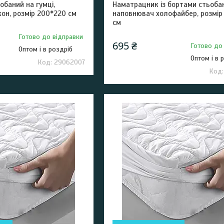
баний на гумці,
Наматрацник із бортами стьоба
он, розмір 200*220 см
наповнювач холофайбер, розмір
см
Готово до відправки
695 ₴
Готово до
Оптом і в роздріб
Оптом і в 
29062007