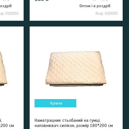
роздріб
Оптом і в роздріб
010002
010003
Купити
,
Наматрацник стьобаний на гумці,
*200 см
наповнювач силікон, розмір 180*200 см