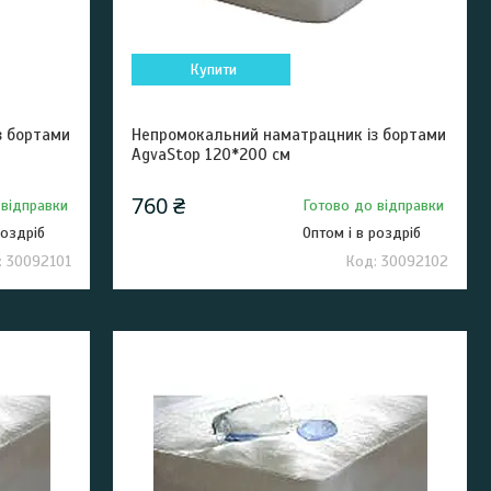
Купити
з бортами
Непромокальний наматрацник із бортами
AgvaStop 120*200 см
760 ₴
 відправки
Готово до відправки
роздріб
Оптом і в роздріб
30092101
30092102