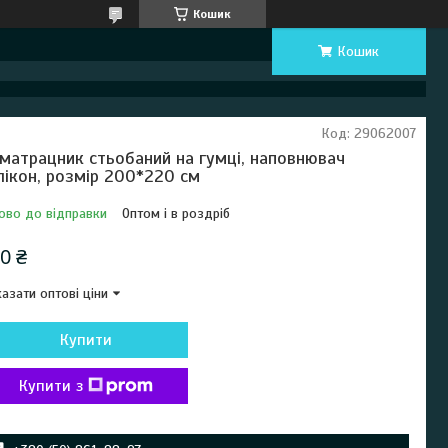
Кошик
Кошик
Код:
29062007
матрацник стьобаний на гумці, наповнювач
лікон, розмір 200*220 см
ово до відправки
Оптом і в роздріб
0 ₴
азати оптові ціни
Купити
Купити з