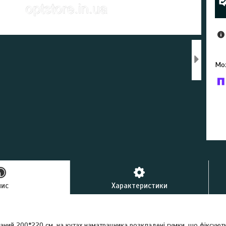
У к
буд
пис
Характеристики
аний 200*220 см, на кутах наматрацника розкладені гумки, що фіксую