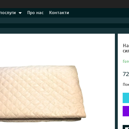
 послуги
Про нас
Контакти
На
си
Гот
72
Пок