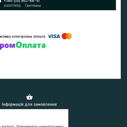
+380 (50) 861-88-97
Светлана
0634778513
омпанії підключені електронні платежі. Тепер ви можете купити
ь-який товар не покидаючи сайту.
Інформація для замовлення
ть матрац. Наповнювач наматрацника