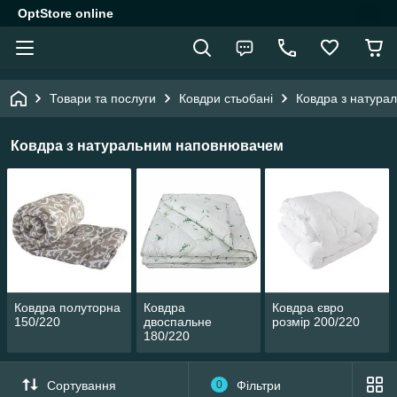
OptStore online
Товари та послуги
Ковдри стьобані
Ковдра з натура
Ковдра з натуральним наповнювачем
Ковдра полуторна
Ковдра
Ковдра євро
150/220
двоспальне
розмір 200/220
180/220
Сортування
0
Фільтри