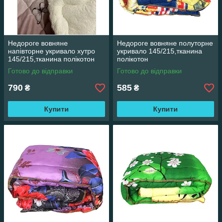
Недороге вовняне
Недороге вовняне полуторне
напівторне укривало хутро
укривало 145/215,тканина
145/215,тканина полікотон
полікотон
Готово до відправки
Готово до відправки
790
585
₴
₴
Купити
Купити