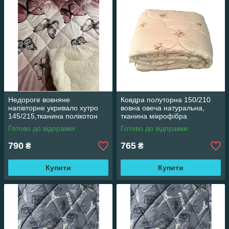
Недороге вовняне
Ковдра полуторна 150/210
напівторне укривало хутро
вовна овеча натуральна,
145/215,тканина полікотон
тканина мікрофібра
Готово до відправки
Готово до відправки
790
765
₴
₴
Купити
Купити