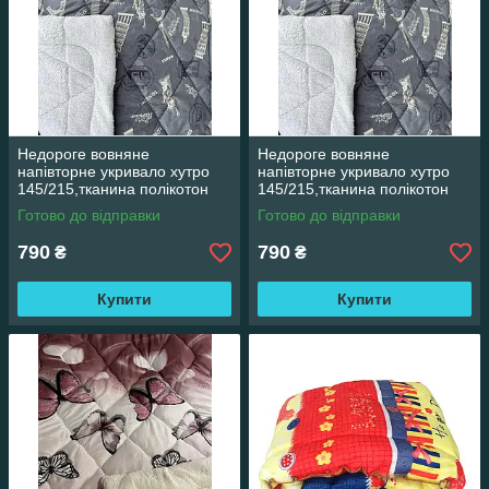
Недороге вовняне
Недороге вовняне
напівторне укривало хутро
напівторне укривало хутро
145/215,тканина полікотон
145/215,тканина полікотон
Готово до відправки
Готово до відправки
790
790
₴
₴
Купити
Купити