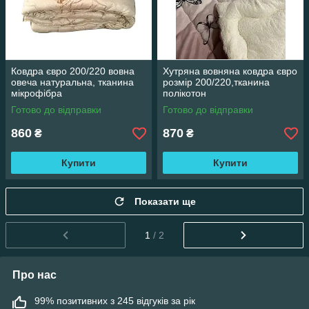
Ковдра євро 200/220 вовна
Хутряна вовняна ковдра євро
овеча натуральна, тканина
розмір 200/220,тканина
мікрофібра
полікотон
Готово до відправки
Готово до відправки
860
870
₴
₴
Купити
Купити
Показати ще
1
/ 2
Про нас
99% позитивних з 245 відгуків за рік