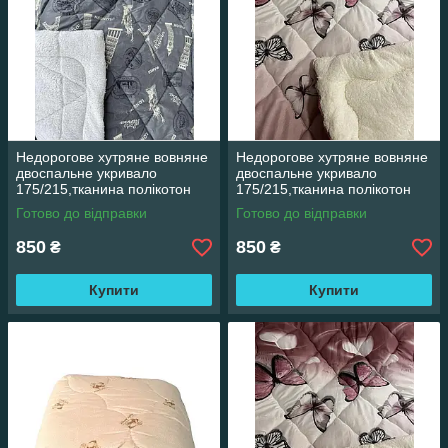
Недорогове хутряне вовняне
Недорогове хутряне вовняне
двоспальне укривало
двоспальне укривало
175/215,тканина полікотон
175/215,тканина полікотон
Готово до відправки
Готово до відправки
850
850
₴
₴
Купити
Купити