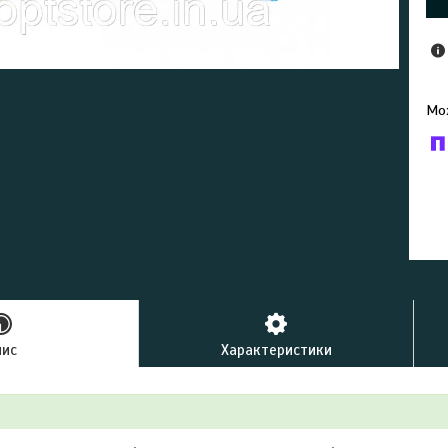
У к
буд
пис
Характеристики