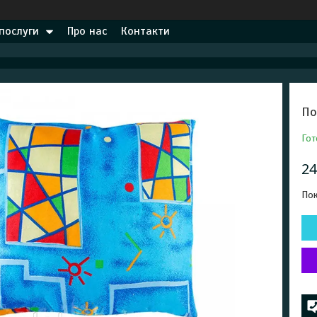
 послуги
Про нас
Контакти
По
Гот
24
Пок