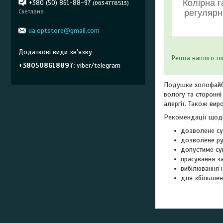
Колірна г
+380 (50) 861-88-97
0634778513
регулярн
Светлана
ua.optstore@gmail.com
Решта нашого то
+380508618897
viber/telegram
Подушки холофайбер
вологу та сторонні
алергії. Також вир
Рекомендації щод
дозволене су
дозволене ру
допустиме су
прасування з
вибілювання 
для збільшен