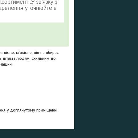
сортименті.У зв'язку з
арвлення уточнюйте в
кістю, м'якістю, він не вбирає
ь дітям і людям, схильним до
 машині
ання у доглянутому приміщенні