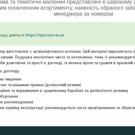
ама та тематичні малюнки представлені в широкому а
им оновленням асортименту, наявність обраного заб
менеджера за номером
вару дивіться
https://optstore.in.ua
 виготовлені з антиалергенного волокна. Цей матеріал вирізняється лег
 запахи. Подушка екологічно чиста та нетоксична, тому її рекомендуют
оби довговічні та прості в догляді, їх можна прати та сушити в пральній
о догляду
хе чищення
чне та машинне прання (делікатний режим)
шіння та віджимання в сушильному барабані за делікатного режиму
аборонене
не рекомендоване
ня терміну експлуатації рекомендується часте провітрювання та зберіг