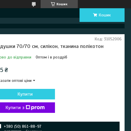
Кошик
Кошик
Код:
31052006
душки 70/70 см, силікон, тканина полікотон
ово до відправки
Оптом і в роздріб
5 ₴
азати оптові ціни
Купити
Купити з
+380 (50) 861-88-97