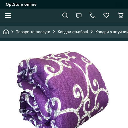
OptStore online
Товари та послуги
Ковдри стьобані
Ковдри з штучни