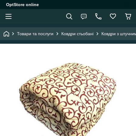
OptStore online
Товари та послуги
Ковдри стьобані
Ковдри з штучни