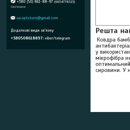
+380 (50) 861-88-97
0634778513
Светлана
ua.optstore@gmail.com
Решта на
+380508618897
viber/telegram
Ковдра бамб
антибактеріа
у використан
мікрофібра н
оптимальний 
сировини. У 