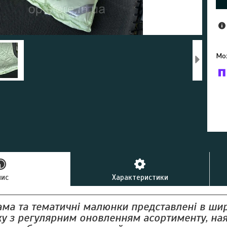
У к
буд
пис
Характеристики
ама та тематичні малюнки представлені в ши
ку з регулярним оновленням асортименту, на