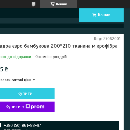
Кошик
Кошик
Код:
27062001
вдра євро бамбукова 200*210 тканина мікрофібра
ово до відправки
Оптом і в роздріб
5 ₴
азати оптові ціни
Купити
Купити з
+380 (50) 861-88-97