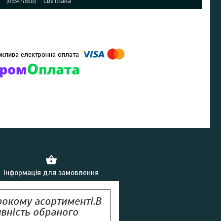
Светлана
0634778513
омпанії підключені електронні платежі. Тепер ви можете купити
ь-який товар не покидаючи сайту.
Інформація для замовлення
рокому асортименті.В
явність обраного