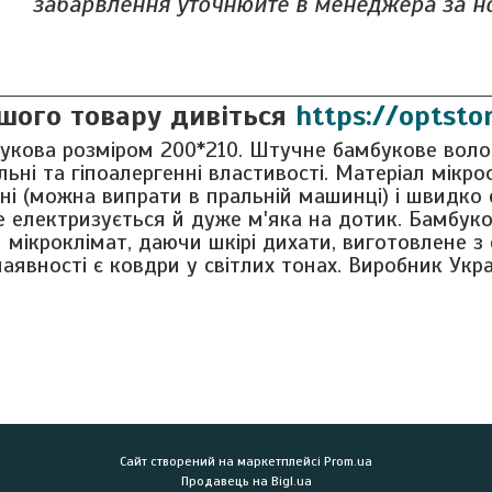
забарвлення уточнюйте в менеджера за н
шого товару дивіться
https://optstor
укова розміром 200*210. Штучне бамбукове воло
льні та гіпоалергенні властивості. Матеріал мікро
ні (можна випрати в пральній машинці) і швидко 
е електризується й дуже м'яка на дотик. Бамбук
мікроклімат, даючи шкірі дихати, виготовлене з 
наявності є ковдри у світлих тонах. Виробник Укра
Сайт створений на маркетплейсі
Prom.ua
Продавець на Bigl.ua