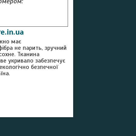
омером:
e.in.ua
кно має
фібра не парить, зручний
сохне. Тканина
ове укривало забезпечує
екологічно безпечної
їна.