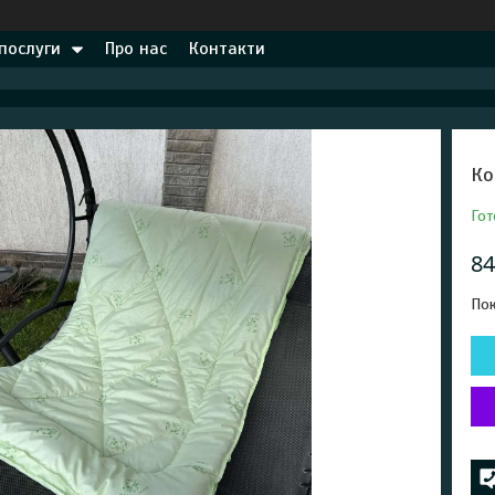
 послуги
Про нас
Контакти
Ко
Гот
84
Пок