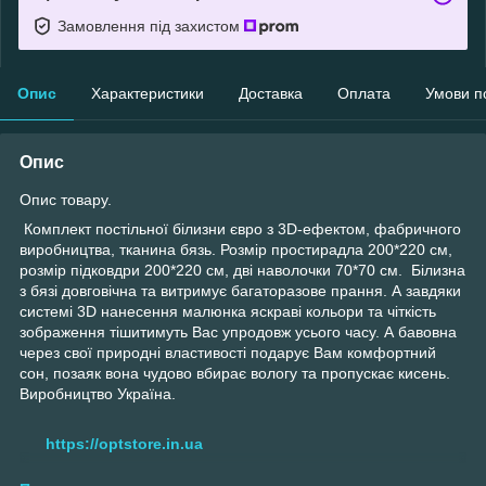
Замовлення під захистом
Опис
Характеристики
Доставка
Оплата
Умови п
Опис
Опис товару.
Комплект постільної білизни євро з 3D-ефектом, фабричного
виробництва, тканина бязь. Розмір простирадла 200*220 см,
розмір підковдри 200*220 см, дві наволочки 70*70 см. Білизна
з бязі довговічна та витримує багаторазове прання. А завдяки
системі 3D нанесення малюнка яскраві кольори та чіткість
зображення тішитимуть Вас упродовж усього часу. А бавовна
через свої природні властивості подарує Вам комфортний
сон, позаяк вона чудово вбирає вологу та пропускає кисень.
Виробництво Україна.
https://optstore.in.ua