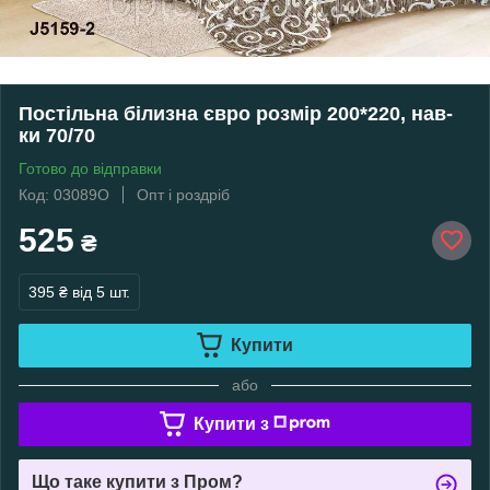
Постільна білизна євро розмір 200*220, нав-
ки 70/70
Готово до відправки
Код: 03089О
Опт і роздріб
525
₴
395 ₴
від 5 шт.
Купити
або
Купити з
Що таке купити з Пром?