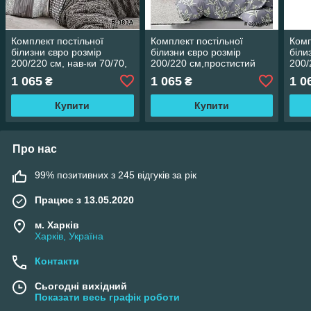
Комплект постільної
Комплект постільної
Комп
білизни євро розмір
білизни євро розмір
біли
200/220 см, нав-ки 70/70,
200/220 см,простистий
200/
тканина сатин
200/220 см,нав-кі
220/
1 065
1 065
1 0
₴
₴
70/70,тканина сатин 100%
70/7
бавовна
бав
Купити
Купити
Про нас
99% позитивних з 245 відгуків за рік
Працює з 13.05.2020
м. Харків
Харків, Україна
Контакти
Сьогодні вихідний
Показати весь графік роботи