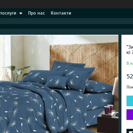
 послуги
Про нас
Контакти
"З
кі
В н
52
Пок