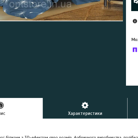
У к
буд
пис
Характеристики
ої білизни з 3D-ефектом євро розмір, фабричного виробництва, полібе