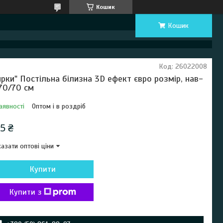
Кошик
Кошик
Код:
26022008
ирки" Постільна білизна 3D ефект євро розмір, нав-
 70/70 см
аявності
Оптом і в роздріб
5 ₴
азати оптові ціни
Купити
Купити з