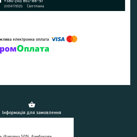
+380 (50) 861-88-97
Светлана
0634778513
омпанії підключені електронні платежі. Тепер ви можете купити
ь-який товар не покидаючи сайту.
Інформація для замовлення
зь (бавовна 50%, бамбукове