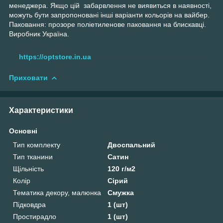
менеджера. Якщо цій забарвлення не виявиться в наявності,
можуть бути запропоновані інші варіанти кольорів на вайбер.
Паковання: прозоре поліетиленове паковання на блискавці.
Виробник Україна.
https://optstore.in.ua
Приховати
Характеристики
Основні
Тип комплекту
Двоспальний
Тип тканини
Сатин
Щільність
120 г/м2
Колір
Сірий
Тематика декору, малюнка
Смужка
Підковдра
1 (шт)
Простирадло
1 (шт)