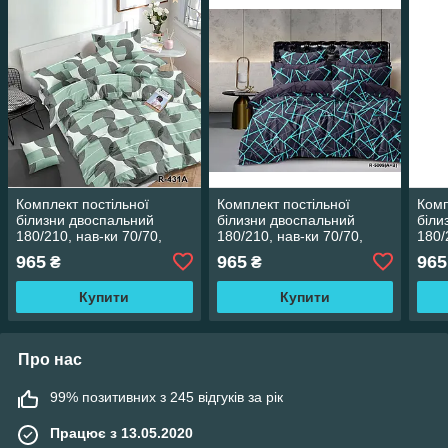
Комплект постільної
Комплект постільної
Комп
білизни двоспальний
білизни двоспальний
біли
180/210, нав-ки 70/70,
180/210, нав-ки 70/70,
180/
тканина сатин, 100%
тканина сатин, 100%
ткан
965
965
965
₴
₴
складається з бавовни
складається з бавовни
скла
Купити
Купити
Про нас
99% позитивних з 245 відгуків за рік
Працює з 13.05.2020