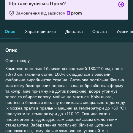
Що таке купити з Пром?
Замовлення під захистом
Опис
Характеристики
Доставка
Оплата
Умови п
Опис
Опис товару.
Комплект постільної білизни двоспальний 180/210 см, нав-кі
70/70 см, тканина сатин, 100% складається з бавовни,
фабричне виробництво Україна. Сатинова постільна білизна
має низку безперечних переваг: вона добре зберігає форму
та колір, має приємну на дотик поверхню, добре утримує
тепло та вбирає вологу, майже не мнеться. Крім цього,
постільна білизна з попліну не вимагає спеціального догляду:
їх можна прати в пральній машині за температури до +60 °C і
прасувати за температури до +110 °C. Тканина сатин
гіпоалергенна, відповідає всім європейським екологічним
стандартам. Забарвлення постільної білизни щотижня
оновлюються, тому під час замовлення уточнюйте в