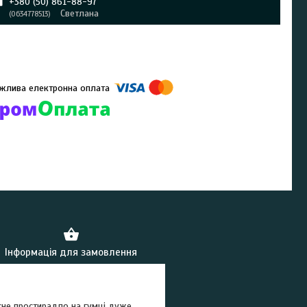
+380 (50) 861-88-97
Светлана
0634778513
омпанії підключені електронні платежі. Тепер ви можете купити
ь-який товар не покидаючи сайту.
Інформація для замовлення
сне простирадло на гумці дуже