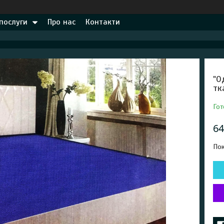
 послуги
Про нас
Контакти
"О
тк
Гот
64
Пок