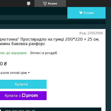
Кошик
Кошик
Код:
22052006
днотонна" Простирадло на гумці 200*220 + 25 см,
анина бавовна ранфорс
ово до відправки
Оптом і в роздріб
0 ₴
азати оптові ціни
Купити
Купити з