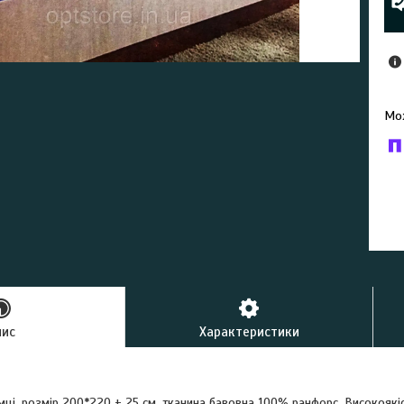
У к
буд
пис
Характеристики
мці, розмір 200*220 + 25 см, тканина бавовна 100% ранфорс. Високоякі