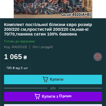
Комплект постільної білизни євро розмір
200/220 см,простистий 200/220 см,нав-кі
70/70,тканина сатин 100% бавовна
Готово до відправки
Код: 4062011В
Опт і роздріб
1 065
₴
785 ₴
від 5 шт.
Купити
або
Купити з