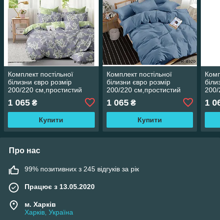
Комплект постільної
Комплект постільної
Комп
білизни євро розмір
білизни євро розмір
біли
200/220 см,простистий
200/220 см,простистий
200/
200/220 см,нав-кі
200/220 см,нав-кі
200/
1 065
1 065
1 0
₴
₴
70/70,тканина сатин 100%
70/70,тканина сатин 100%
70/7
бавовна
бавовна
бав
Купити
Купити
Про нас
99% позитивних з 245 відгуків за рік
Працює з 13.05.2020
м. Харків
Харків, Україна