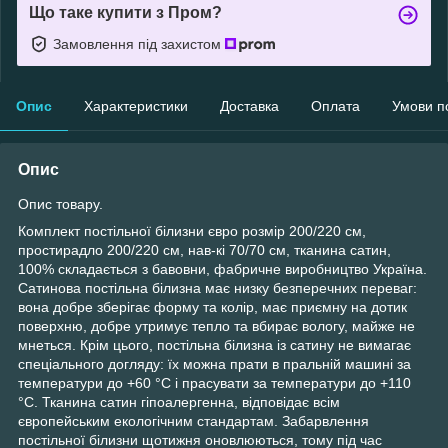
Що таке купити з Пром?
Замовлення під захистом
Опис
Характеристики
Доставка
Оплата
Умови п
Опис
Опис товару.
Комплект постільної білизни євро розмір 200/220 см,
простирадло 200/220 см, нав-кі 70/70 см, тканина сатин,
100% складається з бавовни, фабричне виробництво Україна.
Сатинова постільна білизна має низку безперечних переваг:
вона добре зберігає форму та колір, має приємну на дотик
поверхню, добре утримує тепло та вбирає вологу, майже не
мнеться. Крім цього, постільна білизна із сатину не вимагає
спеціального догляду: їх можна прати в пральній машині за
температури до +60 °C і прасувати за температури до +110
°C. Тканина сатин гіпоалергенна, відповідає всім
європейським екологічним стандартам. Забарвлення
постільної білизни щотижня оновлюються, тому під час