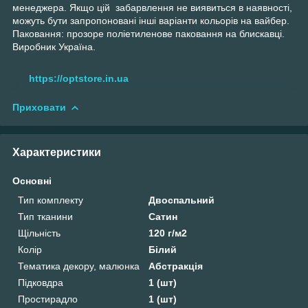
менеджера. Якщо цій забарвлення не виявиться в наявності,
можуть бути запропоновані інші варіанти кольорів на вайбер.
Паковання: прозоре поліетиленове паковання на блискавці.
Виробник Україна.
https://optstore.in.ua
Приховати
Характеристики
Основні
Тип комплекту
Двоспальний
Тип тканини
Сатин
Щільність
120 г/м2
Колір
Білий
Тематика декору, малюнка
Абстракція
Підковдра
1 (шт)
Простирадло
1 (шт)