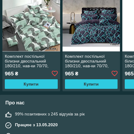
Комплект постільної
Комплект постільної
Комп
білизни двоспальний
білизни двоспальний
біли
180/210, нав-ки 70/70,
180/210, нав-ки 70/70,
180/
тканина сатин, 100%
тканина сатин, 100%
ткан
965
965
965
₴
₴
складається з бавовни
складається з бавовни
скла
Купити
Купити
Про нас
99% позитивних з 245 відгуків за рік
Працює з 13.05.2020