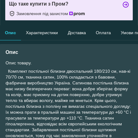
Що таке купити з Пром?
Замовлення під захистом
Опис
Характеристики
Доставка
Оплата
Умови п
Опис
Опис товару.
Комплект постільної білизни двоспальний 180/210 см, нав-кі
70/70 см, тканина сатин, 100% складається з бавовни,
фабричне виробництво Україна. Сатинова постільна білизна
має низку безперечних переваг: вона добре зберігає форму
та колір, має приємну на дотик поверхню, добре утримує
тепло та вбирає вологу, майже не мнеться. Крім цього,
постільна білизна з попліну не вимагає спеціального догляду:
їх можна прати в пральній машині за температури до +60 °C і
прасувати за температури до +110 °C. Тканина сатин
гіпоалергенна, відповідає всім європейським екологічним
стандартам. Забарвлення постільної білизни щотижня
оновлюються, тому під час замовлення уточнюйте в