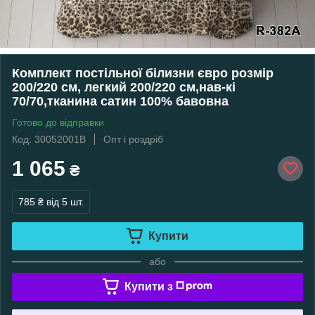
Комплект постільної білизни євро розмір
200/220 см, легкий 200/220 см,нав-кі
70/70,тканина сатин 100% бавовна
Готово до відправки
Код: 30052001В
Опт і роздріб
1 065
₴
785 ₴
від 5 шт.
Купити
або
Купити з