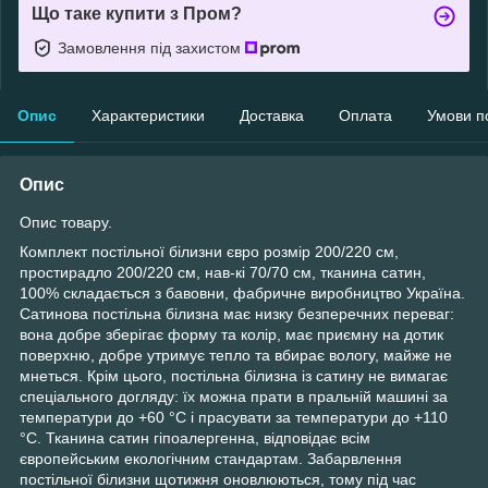
Що таке купити з Пром?
Замовлення під захистом
Опис
Характеристики
Доставка
Оплата
Умови п
Опис
Опис товару.
Комплект постільної білизни євро розмір 200/220 см,
простирадло 200/220 см, нав-кі 70/70 см, тканина сатин,
100% складається з бавовни, фабричне виробництво Україна.
Сатинова постільна білизна має низку безперечних переваг:
вона добре зберігає форму та колір, має приємну на дотик
поверхню, добре утримує тепло та вбирає вологу, майже не
мнеться. Крім цього, постільна білизна із сатину не вимагає
спеціального догляду: їх можна прати в пральній машині за
температури до +60 °C і прасувати за температури до +110
°C. Тканина сатин гіпоалергенна, відповідає всім
європейським екологічним стандартам. Забарвлення
постільної білизни щотижня оновлюються, тому під час