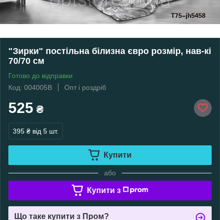
"Зирки" постільна білизна євро розмір, нав-кі
70/70 см
Готово до відправки
Код: 004005В
Опт і роздріб
525
₴
395 ₴
від 5 шт.
Купити
або
Купити з
Що таке купити з Пром?