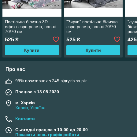
Постільна білизна 3D
"Зирки" постільна білизна
"лун
ефект євро розмір, нав-кі
євро розмір, нав-кі 70/70
біли
70/70 см
см
розм
70/7
525
525
425
₴
₴
Купити
Купити
Про нас
99% позитивних з 245 відгуків за рік
Працює з 13.05.2020
м. Харків
Харків, Україна
Контакти
Сьогодні працює з 10:00 до 20:00
Показати весь графік роботи