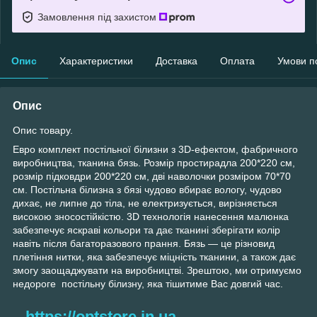
Замовлення під захистом
Опис
Характеристики
Доставка
Оплата
Умови п
Опис
Опис товару.
Евро комплект постільної білизни з 3D-ефектом, фабричного
виробництва, тканина бязь. Розмір простирадла 200*220 см,
розмір підковдри 200*220 см, дві наволочки розміром 70*70
см. Постільна білизна з бязі чудово вбирає вологу, чудово
дихає, не липне до тіла, не електризується, вирізняється
високою зносостійкістю. 3D технологія нанесення малюнка
забезпечує яскраві кольори та дає тканині зберігати колір
навіть після багаторазового прання. Бязь — це різновид
плетіння нитки, яка забезпечує міцність тканини, а також дає
змогу заощаджувати на виробництві. Зрештою, ми отримуємо
недороге постільну білизну, яка тішитиме Вас довгий час.
https://optstore.in.ua