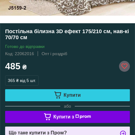
Постільна білизна 3D ефект 175/210 см, нав-кі
70/70 см
Готово до відправки
Код: 22062016
Опт і роздріб
485
₴
365 ₴
від 5 шт.
Купити
або
Купити з
Що таке купити з Пром?