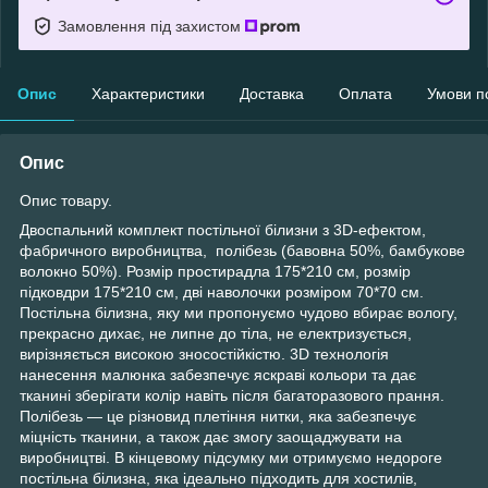
Замовлення під захистом
Опис
Характеристики
Доставка
Оплата
Умови п
Опис
Опис товару.
Двоспальний комплект постільної білизни з 3D-ефектом,
фабричного виробництва, полібезь (бавовна 50%, бамбукове
волокно 50%). Розмір простирадла 175*210 см, розмір
підковдри 175*210 см, дві наволочки розміром 70*70 см.
Постільна білизна, яку ми пропонуємо чудово вбирає вологу,
прекрасно дихає, не липне до тіла, не електризується,
вирізняється високою зносостійкістю. 3D технологія
нанесення малюнка забезпечує яскраві кольори та дає
тканині зберігати колір навіть після багаторазового прання.
Полібезь — це різновид плетіння нитки, яка забезпечує
міцність тканини, а також дає змогу заощаджувати на
виробництві. В кінцевому підсумку ми отримуємо недороге
постільна білизна, яка ідеально підходить для хостилів,