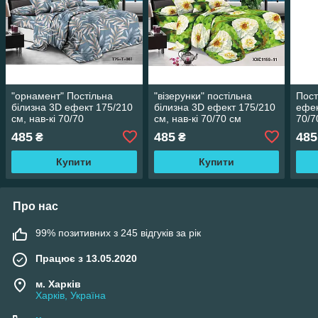
"орнамент" Постільна
"візерунки" постільна
Пост
білизна 3D ефект 175/210
білизна 3D ефект 175/210
ефек
см, нав-кі 70/70
см, нав-кі 70/70 см
70/7
485
485
485
₴
₴
Купити
Купити
Про нас
99% позитивних з 245 відгуків за рік
Працює з 13.05.2020
м. Харків
Харків, Україна