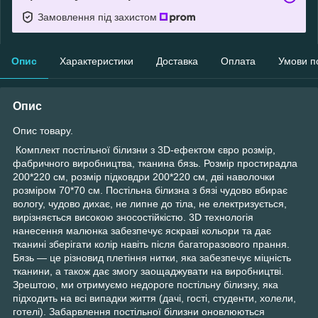
Замовлення під захистом
Опис
Характеристики
Доставка
Оплата
Умови п
Опис
Опис товару.
Комплект постільної білизни з 3D-ефектом євро розмір,
фабричного виробництва, тканина бязь. Розмір простирадла
200*220 см, розмір підковдри 200*220 см, дві наволочки
розміром 70*70 см. Постільна білизна з бязі чудово вбирає
вологу, чудово дихає, не липне до тіла, не електризується,
вирізняється високою зносостійкістю. 3D технологія
нанесення малюнка забезпечує яскраві кольори та дає
тканині зберігати колір навіть після багаторазового прання.
Бязь — це різновид плетіння нитки, яка забезпечує міцність
тканини, а також дає змогу заощаджувати на виробництві.
Зрештою, ми отримуємо недороге постільну білизну, яка
підходить на всі випадки життя (дачі, гості, студенти, холели,
готелі). Забарвлення постільної білизни оновлюються