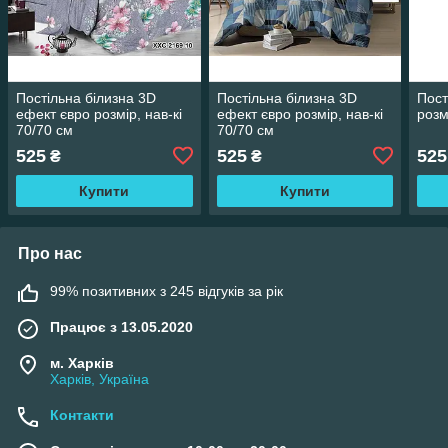
Постільна білизна 3D
Постільна білизна 3D
Пост
ефект євро розмір, нав-кі
ефект євро розмір, нав-кі
розм
70/70 см
70/70 см
525
525
525
₴
₴
Купити
Купити
Про нас
99% позитивних з 245 відгуків за рік
Працює з 13.05.2020
м. Харків
Харків, Україна
Контакти