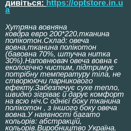
дивіться:
https://optstore.in.u
a
Хутряна вовняна
ковдра евро 200*220,тканина
полікотон.Склад: овеча
вовна,тканина полікотон
(бавовна 70%, штучна нитка
30%).Наповнювач овеча вовна є
екологічно чистим, підтримує
потрібну температуру тіла, не
створюючи парникового
ефекту.Забезпечує сухе тепло,
швидко зігріває й дарує комфорт
на всю ніч.С однієї боку тканина
полікотон , з іншого боку овеча
вовна.У наявності багато
кольорів: абстракцій,
кольорів.Виробництво Україна.