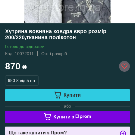
Хутряна вовняна ковдра євро розмір
200/220,тканина полікотон
Готово до відправки
Код: 10072011
Опт і роздріб
870
₴
680 ₴
від 5 шт.
Купити
або
Купити з
Що таке купити з Пром?