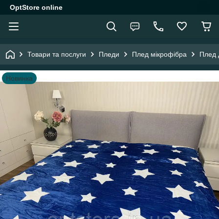
OptStore online
Товари та послуги
Пледи
Плед мікрофібра
Плед 
Новинка