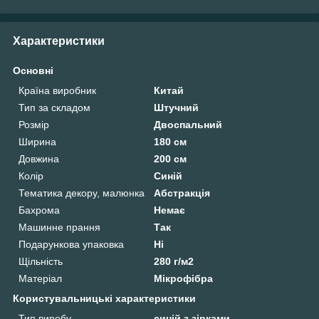
Характеристики
Основні
Країна виробник
Китай
Тип за складом
Штучний
Розмір
Двоспальний
Ширина
180 см
Довжина
200 см
Колір
Синій
Тематика декору, малюнка
Абстракція
Бахрома
Немає
Машинне прання
Так
Подарункова упаковка
Ні
Щільність
280 г/м2
Матеріал
Мікрофібра
Користувальницькі характеристики
Тип виробу
синій з зірками