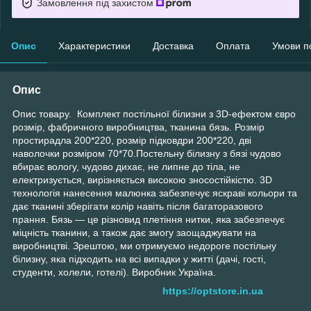
Замовлення під захистом
Опис
Характеристики
Доставка
Оплата
Умови п
Опис
Опис товару. Комплект постільної білизни з 3D-ефектом євро
розмір, фабричного виробництва, тканина бязь. Розмір
простирадла 200*220, розмір підковдри 200*220, дві
наволочки розміром 70*70.Постельну білизну з бязі чудово
вбирає вологу, чудово дихає, не липне до тіла, не
електризується, вирізняється високою зносостійкістю. 3D
технологія нанесення малюнка забезпечує яскраві кольори та
дає тканині зберігати колір навіть після багаторазового
прання. Бязь — це різновид плетіння нитки, яка забезпечує
міцність тканини, а також дає змогу заощаджувати на
виробництві. Зрештою, ми отримуємо недороге постільну
білизну, яка підходить на всі випадки у житті (дачі, гості,
студенти, холели, готелі). Виробник Україна.
https://optstore.in.ua