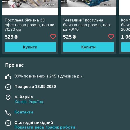
Постільна білизна 3D
"металики" постільна
Комп
ефект євро розмір, нав-ки
білизна євро розмір, нав-
біли
70/70 см
ки 70/70
200/
ткан
525
525
1 0
₴
₴
Купити
Купити
Про нас
99% позитивних з 245 відгуків за рік
Працює з 13.05.2020
м. Харків
Харків, Україна
Контакти
Сьогодні вихідний
Показати весь графік роботи