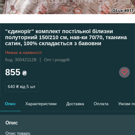
"єдиноріг" комплект постільної білизни
полуторний 150/210 см, нав-ки 70/70, тканина
сатин, 100% складається з бавовни
Немає в наявності
Код: 30042112В
Опт і роздріб
855
₴
640 ₴
від 5 шт.
Опис
Характеристики
Доставка
Оплата
Умови п
Опис
Опис товару.