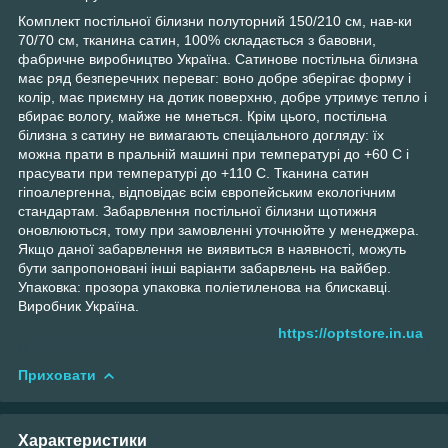
Комплект постільної білизни полуторний 150/210 см, нав-ки
70/70 см, тканина сатин, 100% складається з бавовни,
фабричне виробництво Україна. Сатинове постільна білизна
має ряд безперечних переваг: воно добре зберігає форму і
колір, має приємну на дотик поверхню, добре утримує тепло і
вбирає вологу, майже не мнеться. Крім цього, постільна
білизна з сатину не вимагають спеціального догляду: їх
можна прати в пральній машині при температурі до +60 С і
прасувати при температурі до +110 С. Тканина сатин
гіпоалергенна, відповідає всім європейським екологічним
стандартам. Забарвлення постільної білизни щотижня
оновлюються, тому при замовленні уточнюйте у менеджера.
Якщо даної забарвлення не виявиться в наявності, можуть
бути запропоновані інші варіанти забарвлень на вайбер.
Упаковка: прозора упаковка поліетиленова на блискавці.
Виробник Україна.
https://optstore.in.ua
Приховати
Характеристики