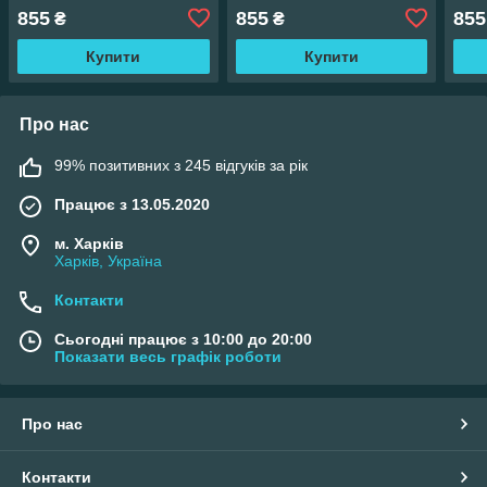
тканина сатин, 100%
тканина сатин, 100%
ткан
855
855
855
₴
₴
складається з бавовни
складається з бавовни
скла
Купити
Купити
Про нас
99% позитивних з 245 відгуків за рік
Працює з 13.05.2020
м. Харків
Харків, Україна
Контакти
Сьогодні працює з 10:00 до 20:00
Показати весь графік роботи
Про нас
Контакти