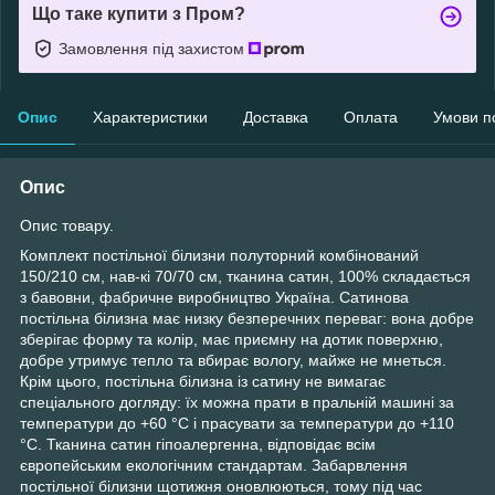
Що таке купити з Пром?
Замовлення під захистом
Опис
Характеристики
Доставка
Оплата
Умови п
Опис
Опис товару.
Комплект постільної білизни полуторний комбінований
150/210 см, нав-кі 70/70 см, тканина сатин, 100% складається
з бавовни, фабричне виробництво Україна. Сатинова
постільна білизна має низку безперечних переваг: вона добре
зберігає форму та колір, має приємну на дотик поверхню,
добре утримує тепло та вбирає вологу, майже не мнеться.
Крім цього, постільна білизна із сатину не вимагає
спеціального догляду: їх можна прати в пральній машині за
температури до +60 °C і прасувати за температури до +110
°C. Тканина сатин гіпоалергенна, відповідає всім
європейським екологічним стандартам. Забарвлення
постільної білизни щотижня оновлюються, тому під час