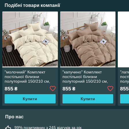
Подібні товари компанії
"молочний" Комплект
"капучино" Комплект
"лат
постільної білизни
постільної білизни
пост
полуторний 150/210 см,
полуторний 150/210 см,
полу
нав-кі 70/70, тканина
нав-кі 70/70, тканина
нав-
855
855
855
₴
₴
сатин, 100% складається з
сатин, 100% складається з
сати
бавовни
бавовни
бав
Купити
Купити
Про нас
99% позитивних з 245 відгуків за рік