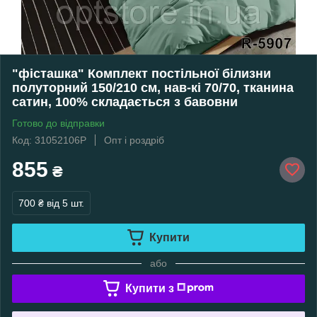
"фісташка" Комплект постільної білизни
полуторний 150/210 см, нав-кі 70/70, тканина
сатин, 100% складається з бавовни
Готово до відправки
Код: 31052106Р
Опт і роздріб
855
₴
700 ₴
від 5 шт.
Купити
або
Купити з