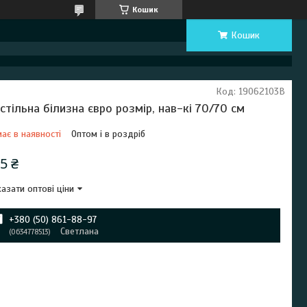
Кошик
Кошик
Код:
19062103В
стільна білизна євро розмір, нав-кі 70/70 см
ає в наявності
Оптом і в роздріб
5 ₴
азати оптові ціни
+380 (50) 861-88-97
Светлана
0634778513