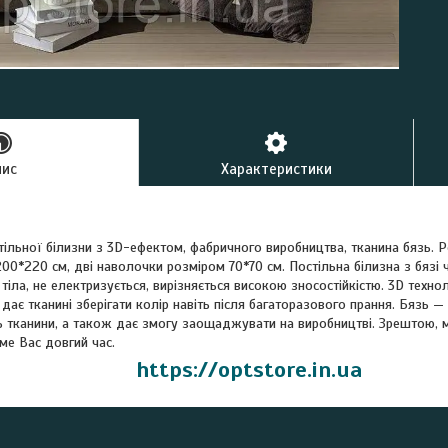
пис
Характеристики
тільної білизни з 3D-ефектом, фабричного виробництва, тканина бязь. 
00*220 см, дві наволочки розміром 70*70 см. Постільна білизна з бязі
 тіла, не електризується, вирізняється високою зносостійкістю. 3D техн
 дає тканині зберігати колір навіть після багаторазового прання. Бязь —
ть тканини, а також дає змогу заощаджувати на виробництві. Зрештою,
име Вас довгий час.
https://optstore.in.ua