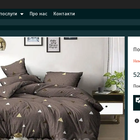
 послуги
Про нас
Контакти
По
Нем
52
Пок