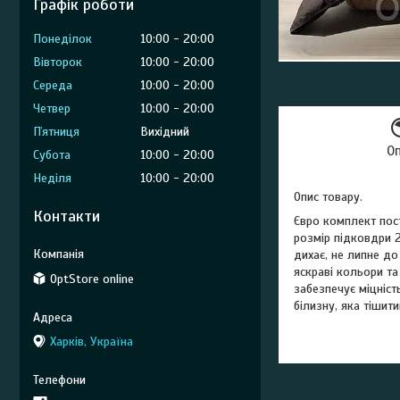
Графік роботи
Понеділок
10:00
20:00
Вівторок
10:00
20:00
Середа
10:00
20:00
Четвер
10:00
20:00
Пʼятниця
Вихідний
О
Субота
10:00
20:00
Неділя
10:00
20:00
Опис товару.
Контакти
Євро комплект пос
розмір підковдри 2
дихає, не липне до
яскраві кольори та
OptStore online
забезпечує міцніс
білизну, яка тішит
Харків, Україна