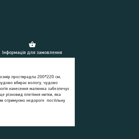
Інформація для замовлення
Розмір простирадла 200*220 см,
 чудово вбирає вологу, чудово
ологія нанесення малюнка забезпечує
 це різновид плетіння нитки, яка
 ми отримуємо недороге постільну