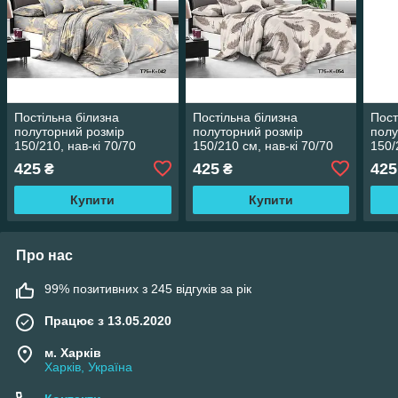
Постільна білизна
Постільна білизна
Пост
полуторний розмір
полуторний розмір
полу
150/210, нав-кі 70/70
150/210 см, нав-кі 70/70
150/
см
425
425
425
₴
₴
Купити
Купити
Про нас
99% позитивних з 245 відгуків за рік
Працює з 13.05.2020
м. Харків
Харків, Україна