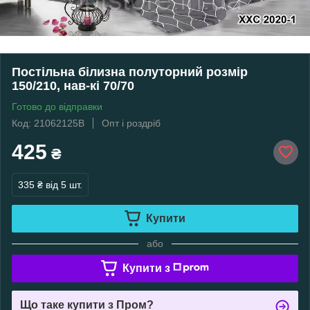
Постільна білизна полуторний розмір
150/210, нав-кі 70/70
Готово до відправки
Код: 21062125В
Опт і роздріб
425
₴
335 ₴
від 5 шт.
Купити
або
Купити з
Що таке купити з Пром?