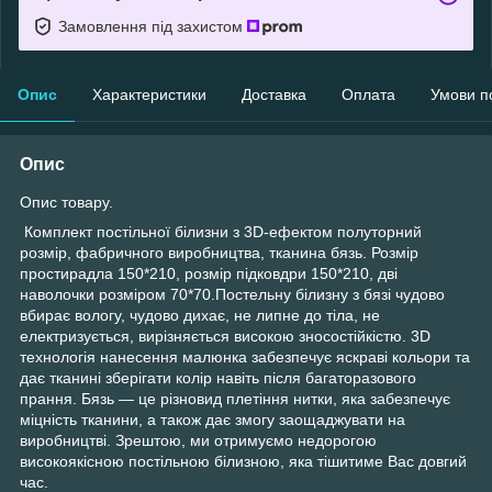
Замовлення під захистом
Опис
Характеристики
Доставка
Оплата
Умови п
Опис
Опис товару.
Комплект постільної білизни з 3D-ефектом полуторний
розмір, фабричного виробництва, тканина бязь. Розмір
простирадла 150*210, розмір підковдри 150*210, дві
наволочки розміром 70*70.Постельну білизну з бязі чудово
вбирає вологу, чудово дихає, не липне до тіла, не
електризується, вирізняється високою зносостійкістю. 3D
технологія нанесення малюнка забезпечує яскраві кольори та
дає тканині зберігати колір навіть після багаторазового
прання. Бязь — це різновид плетіння нитки, яка забезпечує
міцність тканини, а також дає змогу заощаджувати на
виробництві. Зрештою, ми отримуємо недорогою
високоякісною постільною білизною, яка тішитиме Вас довгий
час.