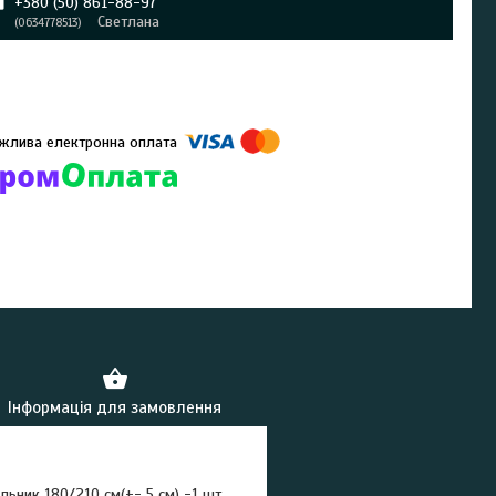
+380 (50) 861-88-97
Светлана
0634778513
омпанії підключені електронні платежі. Тепер ви можете купити
ь-який товар не покидаючи сайту.
Інформація для замовлення
льник 180/210 см(+- 5 см) -1 шт,