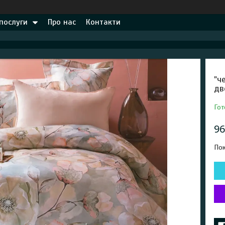
 послуги
Про нас
Контакти
"ч
дв
Гот
96
Пок