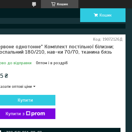
Кошик
Кошик
Код:
19072126Д
ервоне однотонне" Комплект постільної білизни;
оспальний 180/210, нав-ки 70/70, тканина бязь
ово до відправки
Оптом і в роздріб
5 ₴
азати оптові ціни
Купити
Купити з