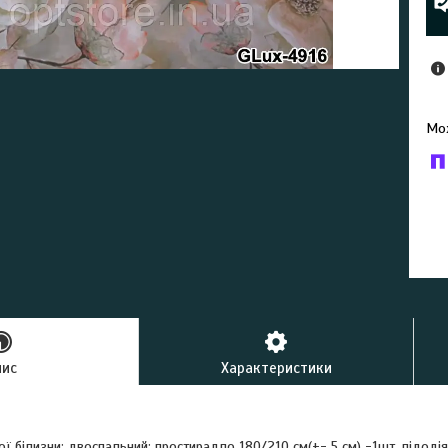
У к
буд
пис
Характеристики
ї білизни; двоспальний: простирадло 180/210 см(+- 5 см) -1шт, підодія