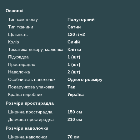
Основні
Тип комплекту
Полуторний
Тип тканини
Сатин
Щільність
120 г/м2
Колір
Синій
Тематика декору, малюнка
Клітка
Підковдра
1 (шт)
Простирадло
1 (шт)
Наволочка
2 (шт)
Особливість наволочок
Одного розміру
Подарункова упаковка
Так
Країна виробник
Україна
Розміри простирадла
Ширина простирадла
150 см
Довжина простирадла
210 см
Розміри наволочки
Ширина наволочки
70 см