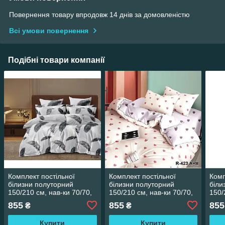
Повернення товару впродовж 14 днів за домовленістю
Всі умови повернення
Подібні товари компанії
Комплект постільної
Комплект постільної
Комп
білизни полуторний
білизни полуторний
біли
150/210 см, нав-ки 70/70,
150/210 см, нав-ки 70/70,
150/
тканина сатин, 100%
тканина сатин, 100%
ткан
855
855
855
₴
₴
складається з бавовни
складається з бавовни
скла
Купити
Купити