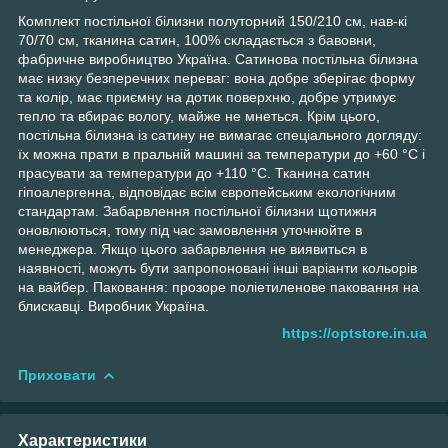
Комплект постільної білизни полуторний 150/210 см, нав-кі
70/70 см, тканина сатин, 100% складається з бавовни,
фабричне виробництво Україна. Сатинова постільна білизна
має низку безперечних переваг: вона добре зберігає форму
та колір, має приємну на дотик поверхню, добре утримує
тепло та вбирає вологу, майже не мнеться. Крім цього,
постільна білизна із сатину не вимагає спеціального догляду:
їх можна прати в пральній машині за температури до +60 °C і
прасувати за температури до +110 °C. Тканина сатин
гіпоалергенна, відповідає всім європейським екологічним
стандартам. Забарвлення постільної білизни щотижня
оновлюються, тому під час замовлення уточнюйте в
менеджера. Якщо цього забарвлення не виявиться в
наявності, можуть бути запропоновані інші варіанти кольорів
на вайбер. Паковання: прозоре поліетиленове паковання на
блискавці. Виробник Україна.
https://optstore.in.ua
Приховати
Характеристики