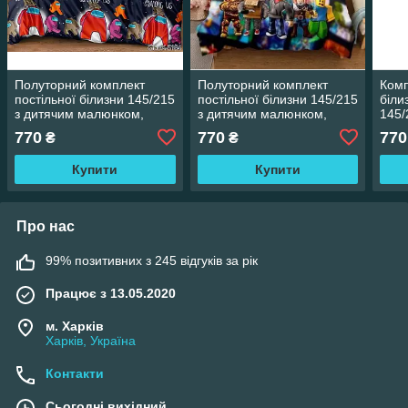
Полуторний комплект
Полуторний комплект
Комп
постільної білизни 145/215
постільної білизни 145/215
біли
з дитячим малюнком,
з дитячим малюнком,
145/
одна нав-ка 70/70,
одна нав-ка 70/70,
малю
770
770
770
₴
₴
тканина сатин
тканина сатин
100
Купити
Купити
Про нас
99% позитивних з 245 відгуків за рік
Працює з 13.05.2020
м. Харків
Харків, Україна
Контакти
Сьогодні вихідний