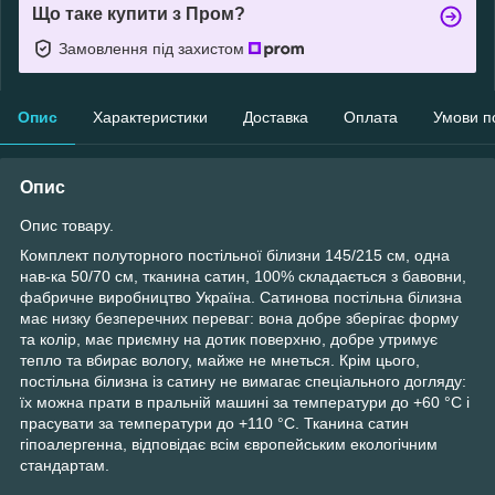
Що таке купити з Пром?
Замовлення під захистом
Опис
Характеристики
Доставка
Оплата
Умови п
Опис
Опис товару.
Комплект полуторного постільної білизни 145/215 см, одна
нав-ка 50/70 см, тканина сатин, 100% складається з бавовни,
фабричне виробництво Україна. Сатинова постільна білизна
має низку безперечних переваг: вона добре зберігає форму
та колір, має приємну на дотик поверхню, добре утримує
тепло та вбирає вологу, майже не мнеться. Крім цього,
постільна білизна із сатину не вимагає спеціального догляду:
їх можна прати в пральній машині за температури до +60 °C і
прасувати за температури до +110 °C. Тканина сатин
гіпоалергенна, відповідає всім європейським екологічним
стандартам.