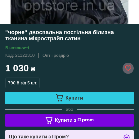
"чорне" двоспальна постільна білизна
тканина мікрострайп сатин
В наявності
Код: 21122310
Опт і роздріб
1 030
₴
790 ₴
від 5 шт.
Купити
або
Купити з
Що таке купити з Пром?