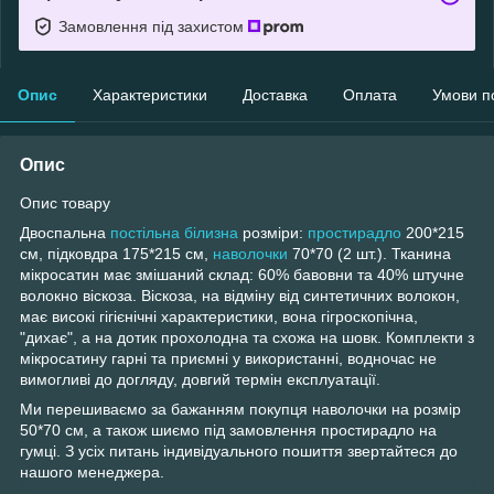
Замовлення під захистом
Опис
Характеристики
Доставка
Оплата
Умови п
Опис
Опис товару
Двоспальна
постільна білизна
розміри:
простирадло
200*215
см, підковдра 175*215 см,
наволочки
70*70 (2 шт.). Тканина
мікросатин має змішаний склад: 60% бавовни та 40% штучне
волокно віскоза. Віскоза, на відміну від синтетичних волокон,
має високі гігієнічні характеристики, вона гігроскопічна,
"дихає", а на дотик прохолодна та схожа на шовк. Комплекти з
мікросатину гарні та приємні у використанні, водночас не
вимогливі до догляду, довгий термін експлуатації.
Ми перешиваємо за бажанням покупця наволочки на розмір
50*70 см, а також шиємо під замовлення простирадло на
гумці. З усіх питань індивідуального пошиття звертайтеся до
нашого менеджера.