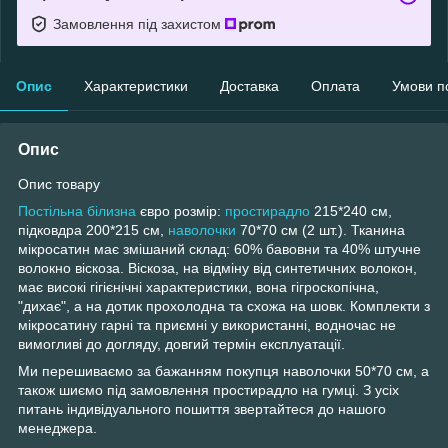
Замовлення під захистом
Опис
Характеристики
Доставка
Оплата
Умови п
Опис
Опис товару
Постільна білизна
євро розмір:
простирадло
215*240 см,
підковдра 200*215 см,
наволочки
70*70 см (2 шт.). Тканина
мікросатин має змішаний склад: 60% бавовни та 40% штучне
волокно віскоза. Віскоза, на відміну від синтетичних волокон,
має високі гігієнічні характеристики, вона гігроскопічна,
"дихає", а на дотик прохолодна та схожа на шовк. Комплекти з
мікросатину гарні та приємні у використанні, водночас не
вимогливі до догляду, довгий термін експлуатації.
Ми перешиваємо за бажанням покупця наволочки 50*70 см, а
також шиємо під замовлення простирадло на гумці. З усіх
питань індивідуального пошиття звертайтеся до нашого
менеджера.