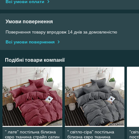
Всі умови оплати
Умови повернення
Повернення товару впродовж 14 днів за домовленістю
Всі умови повернення
Подібні товари компанії
" лате" постільна білизна
" світло-сіра" постільна
"сві
євро тканина страйп сатин
білизна євро тканина
пост