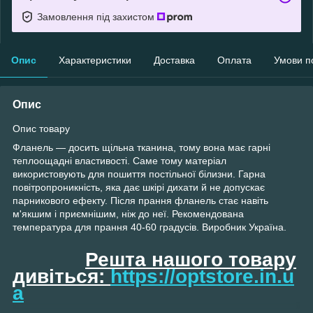
Замовлення під захистом
Опис
Характеристики
Доставка
Оплата
Умови п
Опис
Опис товару
Фланель — досить щільна тканина, тому вона має гарні
теплоощадні властивості. Саме тому матеріал
використовують для пошиття постільної білизни. Гарна
повітропроникність, яка дає шкірі дихати й не допускає
парникового ефекту. Після прання фланель стає навіть
м'якшим і приємнішим, ніж до неї. Рекомендована
температура для прання 40-60 градусів. Виробник Україна.
Решта нашого товару
дивіться:
https://optstore.in.u
a