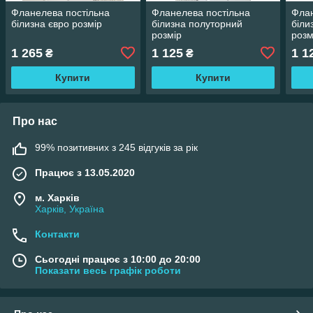
Фланелева постільна
Фланелева постільна
Флан
білизна євро розмір
білизна полуторний
біли
розмір
розм
1 265
1 125
1 1
₴
₴
Купити
Купити
Про нас
99% позитивних з 245 відгуків за рік
Працює з 13.05.2020
м. Харків
Харків, Україна
Контакти
Сьогодні працює з 10:00 до 20:00
Показати весь графік роботи