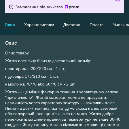
Замовлення під захистом
Опис
Характеристики
Доставка
Оплата
Умови п
Опис
Опис товару
Жатка постільну білизну двоспальний розмір:
простирадло 200*220 см - 1 шт;
підковдра 175*210 см - 1 шт;
наволочка 70*70 або 50*70 см - 2 шт
Жатка — це міцна фактурна тканина з характерною легкою
"призначністю". Жатий матеріал можна не прасувати,
незминність через характерну текстуру — важливий плюс.
Ніжна на дотик тканина "жатка" дуже схожа на вельветовий
або велюровий, але ще м'якша та не м'яка. Жатка добре
переносить машинне прання за температури не вище 30-40
градусів. Жату тканину можна віджимати в машинці-автоматі