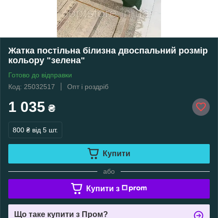
Жатка постільна білизна двоспальний розмір
кольору "зелена"
Готово до відправки
Код: 25032517
Опт і роздріб
1 035
₴
800 ₴
від 5 шт.
Купити
або
Купити з
Що таке купити з Пром?