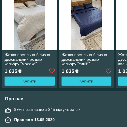
Жатка постільна білизна
Жатка постільна білизна
Жатк
двоспальний розмір
двоспальний розмір
двос
кольору "молоко"
кольору "синій"
коль
1 035
1 035
1 0
₴
₴
Купити
Купити
Про нас
99% позитивних з 245 відгуків за рік
Працює з 13.05.2020